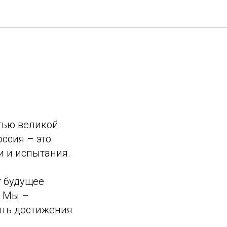
стью великой
оссия – это
и и испытания.
т будущее
. Мы –
ить достижения