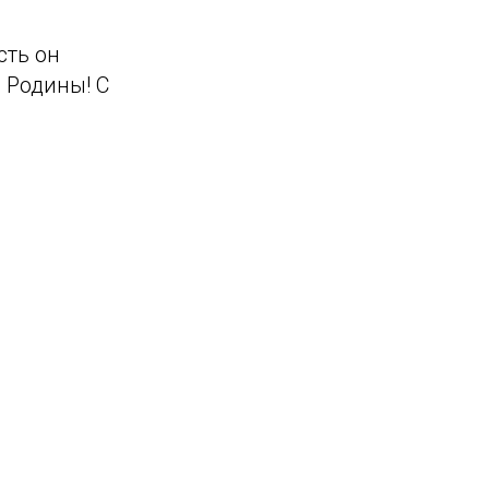
сть он
 Родины! С