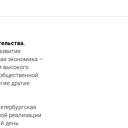
ства
тельства.
азвития
ная экономика –
и высокого
 общественной
огие другие
етербургская
ной реализации
ый день