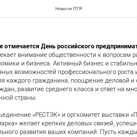
сийского предприниматель
Новости ПТЯ
я отмечается День российского предпринима
екает внимание общественности к вопросам р
номики и бизнеса. Активный бизнес и стабиль
авных возможностей профессионального роста 
ля каждого гражданина, поощрение деловой и
дан, развитие среднего класса и ответ на мн
нной страны.
ъединение «РЕСТЭК» и оргкомитет выставки «П
марка» желает крепких деловых связей, успеш
ильного развития ваших компаний. Пусть кажд