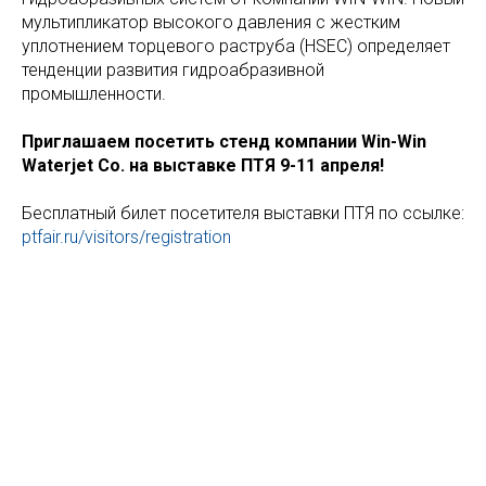
мультипликатор высокого давления с жестким
уплотнением торцевого раструба (HSEC) определяет
тенденции развития гидроабразивной
промышленности.
Приглашаем посетить стенд компании Win-Win
Waterjet Co. на выставке ПТЯ 9-11 апреля!
Бесплатный билет посетителя выставки ПТЯ по ссылке:
ptfair.ru/visitors/registration