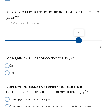
Насколько выставка помогла достичь поставленных
целей?*
по 10‑балльной шкале
8
1
10
Посещали ли вы деловую программу?*
Да
Нет
Планирует ли ваша компания участвовать в
выставке или посетить ее в следующем году?*
Планируем участие со стендом
Планируем участие со стендом и участие в деловой программе