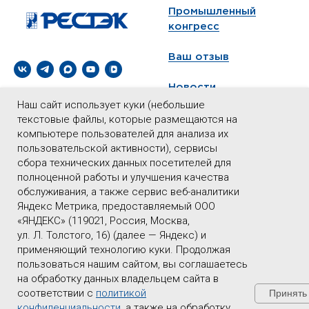
Промышленный
конгресс
Ваш отзыв
Новости
Организация и
Наш сайт использует куки (небольшие
проведение выставок,
текстовые файлы, которые размещаются на
Контакты
конференций,
компьютере пользователей для анализа их
конгрессов, деловых
пользовательской активности), сервисы
миссий в России и за
сбора технических данных посетителей для
рубежом
полноценной работы и улучшения качества
обслуживания, а также сервис веб-аналитики
Все права защищены
Яндекс Метрика, предоставляемый ООО
(C) 2026 ООО «ВО
«ЯНДЕКС» (119021, Россия, Москва,
«РЕСТЭК»
ул. Л. Толстого, 16) (далее — Яндекс) и
применяющий технологию куки. Продолжая
пользоваться нашим сайтом, вы соглашаетесь
14 апреля с 09.45 до
Политика ООО «ВО
на обработку данных владельцем сайта в
18.00
«РЕСТЭК» в
соответствии с
политикой
Принять
15 апреля с 09.45 до
отношении обработки
конфиденциальности
, а также на обработку